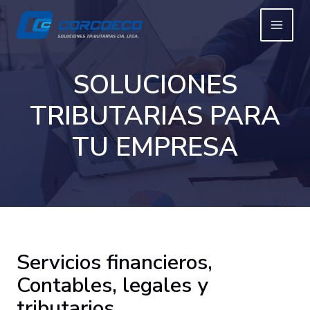
Ir
al
MAIN
contenido
MEN
SOLUCIONES
TRIBUTARIAS PARA
TU EMPRESA
Servicios financieros,
Contables, legales y
tributarios